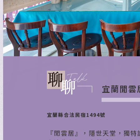
宜蘭閒雲
宜蘭縣合法民宿1494號
『閒雲居』，隱世天堂，獨特