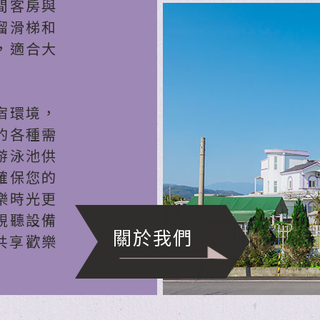
間客房與
溜滑梯和
，適合大
宿環境，
的各種需
游泳池供
確保您的
樂時光更
視聽設備
關於我們
共享歡樂